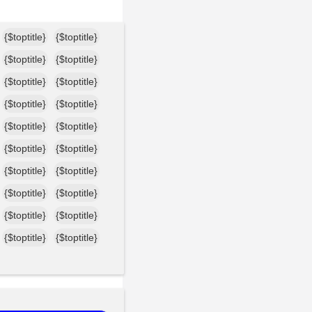
{$toptitle}
{$toptitle}
{$toptitle}
{$toptitle}
{$toptitle}
{$toptitle}
{$toptitle}
{$toptitle}
{$toptitle}
{$toptitle}
{$toptitle}
{$toptitle}
{$toptitle}
{$toptitle}
{$toptitle}
{$toptitle}
{$toptitle}
{$toptitle}
{$toptitle}
{$toptitle}