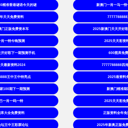
00精准香港谜语今天的谜
新澳门一肖一马一恃
25年天天免费资料
77777888
年澳门正版免费资本车
2025新澳门天天开好
一肖一特今晚预测
2025天天彩
天开好彩下一期预测手机
600图库免
天最新资料2024
7777788888
788888王中王中特亮点
2025港资
家100期下一期预测
新澳门精准期
巴一肖一码一特
2025天天彩
0图库大全免费资料
正版资料全年免
论坛王中王彩票论坛
2025年新奥正版免