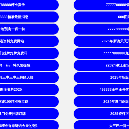
7788888精准真传
777778888
788888精准最新消息
600图
今晚预测一肖一特
77778888
25港资料免费网站
2025年新澳天
5澳门挂牌灯牌免费吗
7777788888
肖一码一特风险提醒
22324濠江论
8888王中王中王特区天顺
2025年新
0图库资料2025
493333王中王
家婆100精准香港谜
2024年澳门正
5澳门免费挂牌灯牌
2025资料
0精准香港谜语今天的谜1
大三巴一肖