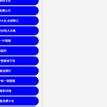
资料大全
免费公开
费大全,全面释义
天开好彩大乐透
一中预测
部猛料
中预测准不准
正版挂牌灯
中每一期预测
费资料详情
正版免费大全