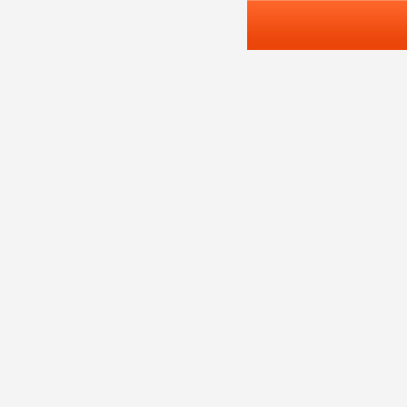
全站标签云