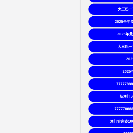
大三巴一
2025全年
2025
大三巴一
20
202
777778
新澳门天
777778
澳门管家婆10