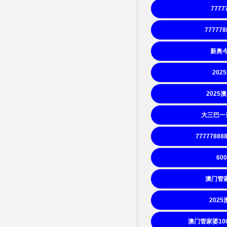
777
7777
新奥
20
202
大三巴一
777778
60
澳门管
202
澳门管家婆10