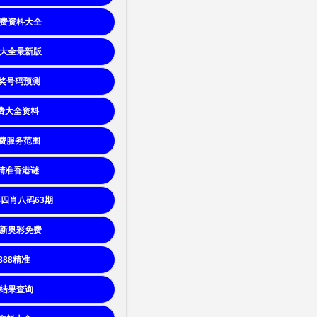
免费资枓大全
料大全最新版
奖号码预测
免费大全资料
费服务范围
0精准香港谜
家婆四肖八码63期
彩新奥彩免费
8888精准
奖结果查询