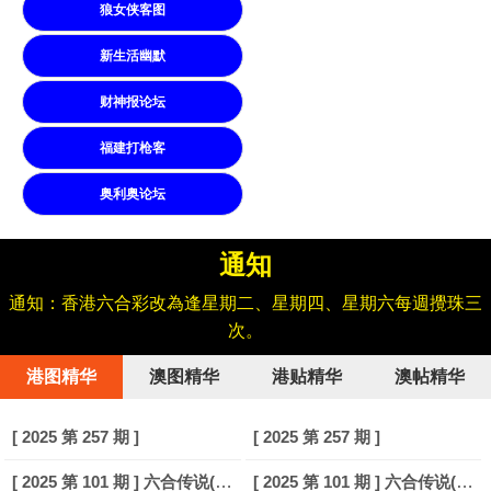
狼女侠客图
新生活幽默
财神报论坛
福建打枪客
奥利奥论坛
通知
通知：香港六合彩改為逢星期二、星期四、星期六每週攪珠三
次。
港图精华
澳图精华
港贴精华
澳帖精华
[ 2025 第 257 期 ]
[ 2025 第 257 期 ]
[ 2025 第 101 期 ] 六合传说(玄机版)
[ 2025 第 101 期 ] 六合传说(心水版)