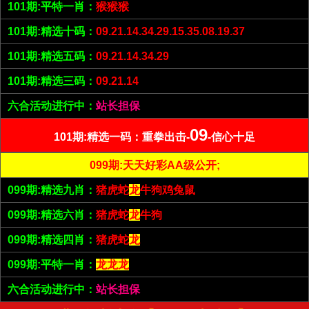
101期:平特一肖：
猴猴猴
101期:精选十码：
09.21.14.34.29.15.35.08.19.37
101期:精选五码：
09.21.14.34.29
101期:精选三码：
09.21.14
六合活动进行中：
站长担保
09
101期:精选一码：重拳出击-
-信心十足
099期:天天好彩AA级公开;
099期:精选九肖：
猪虎蛇
龙
牛狗鸡兔鼠
099期:精选六肖：
猪虎蛇
龙
牛狗
099期:精选四肖：
猪虎蛇
龙
099期:平特一肖：
龙龙龙
六合活动进行中：
站长担保