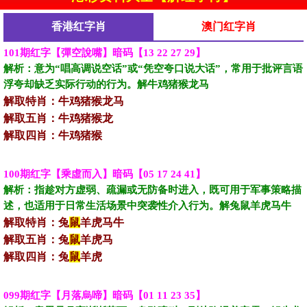
香港红字肖
澳门红字肖
101期红字【彈空說嘴】暗码【13 22 27 29】
解析：意为“唱高调说空话”或“凭空夸口说大话”，常用于批评言语
浮夸却缺乏实际行动的行为。解牛鸡猪猴龙马
解取特肖：牛鸡猪猴龙马
解取五肖：牛鸡猪猴龙
解取四肖：牛鸡猪猴
100期红字【乘虛而入】暗码【05 17 24 41】
解析：指趁对方虚弱、疏漏或无防备时进入，既可用于军事策略描
述，也适用于日常生活场景中突袭性介入行为。解兔鼠羊虎马牛
解取特肖：兔
鼠
羊虎马牛
解取五肖：兔
鼠
羊虎马
解取四肖：兔
鼠
羊虎
099期红字【月落烏啼】暗码【01 11 23 35】