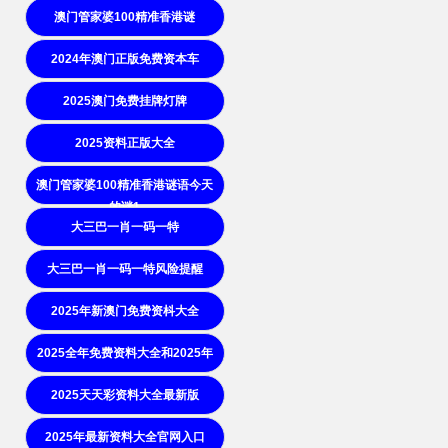
澳门管家婆100精准香港谜
2024年澳门正版免费资本车
2025澳门免费挂牌灯牌
2025资料正版大全
澳门管家婆100精准香港谜语今天
的谜1
大三巴一肖一码一特
大三巴一肖一码一特风险提醒
2025年新澳门免费资枓大全
2025全年免费资料大全和2025年
2025天天彩资料大全最新版
2025年最新资料大全官网入口