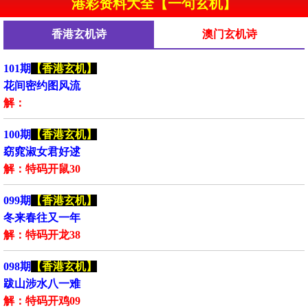
港彩资料大全【一句玄机】
香港玄机诗
澳门玄机诗
101期
【香港玄机】
花间密约图风流
解：
100期
【香港玄机】
窈窕淑女君好逑
解：特码开鼠30
099期
【香港玄机】
冬来春往又一年
解：特码开龙38
098期
【香港玄机】
跋山涉水八一难
解：特码开鸡09