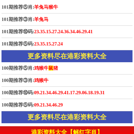
101期推荐⑤肖:
羊兔马猴牛
101期推荐③肖:
羊兔马
101期推荐⑩码:
23.35.15.27.24.36.34.46.29.41
101期推荐⑤码:
23.35.15.27.24
更多资料尽在港彩资料大全
100期推荐⑤肖:
鸡猴牛
鼠
猪
100期推荐③肖:
鸡猴牛
100期推荐⑩码:
09.21.34.46.29.41.17.29.06.18.19.31
100期推荐⑤码:
09.21.34.46.29
更多资料尽在港彩资料大全
港彩资料大全【解红字肖】