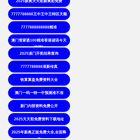
2025新奥天天彩新奥彩免费
7777788888王中王中王特区天顺
7777888888888精准
澳门管家婆100精准香港谜语今天
的谜1
2025溴门开奖结果查询
7777788888准新传真
铁算算盘免费资料大全
澳门一码一特一中预测准不准
新门内部资料免费公开
2025天天彩免费资料下载地址
2025年新奥正版免费大全,全面释
义