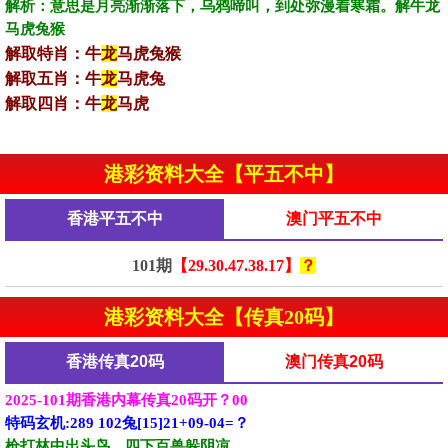
解析：意思是月亮渐渐落下，乌鸦啼叫，到处弥漫着寒霜。解牛龙
马虎兔猴
解取特肖：牛
龙
马虎兔猴
解取五肖：牛
龙
马虎兔
解取四肖：牛
龙
马虎
港彩资料大全【平五不中】
香港平五不中
澳门平五不中
101期
【29.30.47.38.17】
？
港彩资料大全【传真20码】
香港传真20码
澳门传真20码
2025-101期香港内幕传真20码开？00
特码玄机:289 102兔[15]21+09-04=？
枪打林中出头鸟，四下百兽躲阴凉