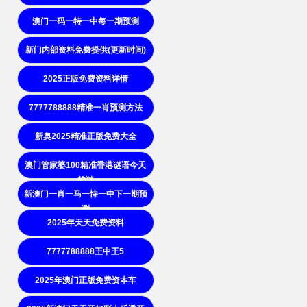
澳门一码一特一中每一期预测
新门内部资料免费提供(更新时间)
2025正版免费资料详情
7777788888精准一肖预测方法
新奥2025精准正版免费大全
澳门管家婆100精准香港谜语今天
的谜
新澳门一肖一马一恃一中下一期预
测
2025年天天免费资料
7777788888王中王5
2025年澳门正版免费资本车