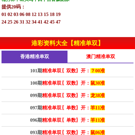
提供20码：
01 02 03 06 08 12 13 15 18 19
24 25 26 31 32 34 41 42 45 47
港彩资料大全【精准单双】
香港精准单双
澳门精准单双
101期
精准单双〖双数〗开：
？00准
100期
精准单双〖双数〗开：
鼠30准
099期
精准单双〖双数〗开：
龙38准
097期
精准单双〖单数〗开：
羊11准
096期
精准单双〖单数〗开：
羊11准
093期
精准单双〖双数〗开：
鼠06准