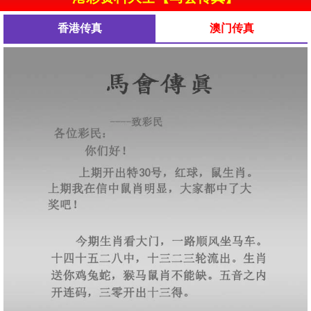
香港传真
澳门传真