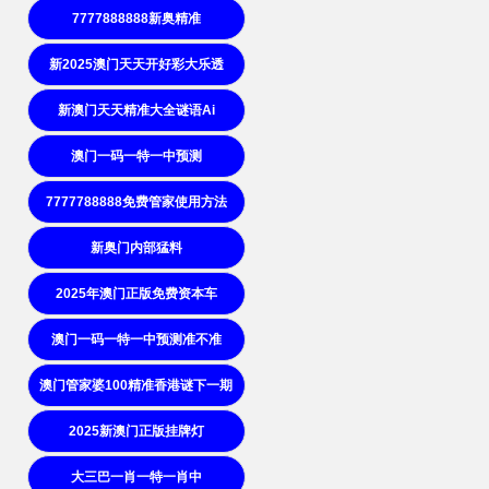
7777888888新奥精准
新2025澳门天天开好彩大乐透
新澳门天天精准大全谜语Ai
澳门一码一特一中预测
7777788888免费管家使用方法
新奥门内部猛料
2025年澳门正版免费资本车
澳门一码一特一中预测准不准
澳门管家婆100精准香港谜下一期
2025新澳门正版挂牌灯
大三巴一肖一特一肖中