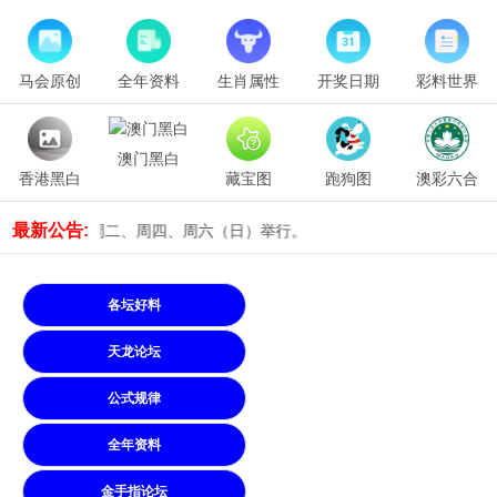
马会原创
全年资料
生肖属性
开奖日期
彩料世界
澳门黑白
香港黑白
藏宝图
跑狗图
澳彩六合
最新公告:
逢周二、周四、周六（日）举行。
各坛好料
天龙论坛
公式规律
全年资料
金手指论坛