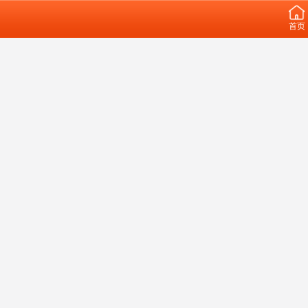
全站标签云
首页