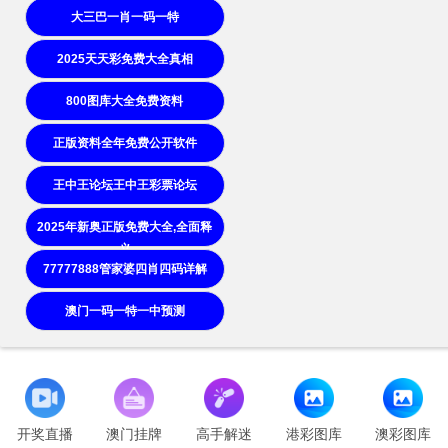
大三巴一肖一码一特
2025天天彩免费大全真相
800图库大全免费资料
正版资料全年免费公开软件
王中王论坛王中王彩票论坛
2025年新奥正版免费大全,全面释
义
77777888管家婆四肖四码详解
澳门一码一特一中预测
开奖直播
澳门挂牌
高手解迷
港彩图库
澳彩图库