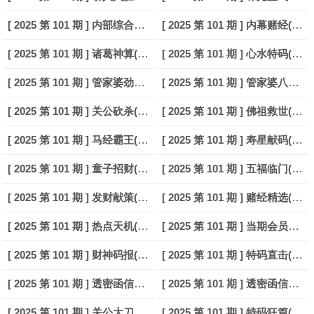
[ 2025 第 101 期 ] 内部综合资料(特准)
[ 2025 第 101 期 ] 内幕赌经(特准)
[ 2025 第 101 期 ] 诸葛神算(特准)
[ 2025 第 101 期 ] 心水特码(特准)
[ 2025 第 101 期 ] 管家婆劲料版(另)
[ 2025 第 101 期 ] 管家婆八肖版(另)
[ 2025 第 101 期 ] 关公砍杀(特准)
[ 2025 第 101 期 ] 佛祖救世(特准)
[ 2025 第 101 期 ] 马经霸王(特准)
[ 2025 第 101 期 ] 寿星献码(特准)
[ 2025 第 101 期 ] 童子招财(特准)
[ 2025 第 101 期 ] 五福临门(特准)
[ 2025 第 101 期 ] 发财献策(特准)
[ 2025 第 101 期 ] 赌经精选(特准)
[ 2025 第 101 期 ] 热点天机(特准)
[ 2025 第 101 期 ] 当期会员资料图(新料)
[ 2025 第 101 期 ] 财神码报(新料)
[ 2025 第 101 期 ] 特码直击(新料)
[ 2025 第 101 期 ] 透密函信封来料b(新料)
[ 2025 第 101 期 ] 透密函信封来料a(新料)
[ 2025 第 101 期 ] 关公大刀令(新料)
[ 2025 第 101 期 ] 特码狂篇(新料)