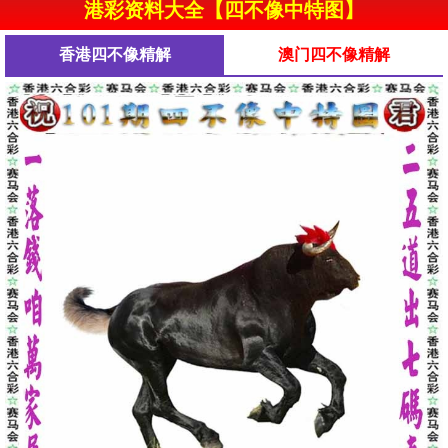
港彩资料大全【四不像中特图】
香港四不像精解
澳门四不像精解