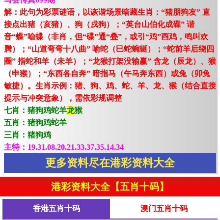
解：此句为彩票谜语，以诙谐场景暗藏生肖：“猪朋狗友” 直
接点出猪（亥猪）、狗（戌狗）；“英台山伯化成碟” 谐
音“蝶”喻蝶（非肖，但“碟”通“叠”，或引“鸡”酉鸡，鸣叫欢
腾）；“山道弯弯十八曲” 喻蛇（巳蛇蜿蜒）；“蛇前羊后绕四
圈” 指蛇和羊（未羊）；“龙猴打架没输赢” 含龙（辰龙）、猴
（申猴）；“东西各自奔” 暗指马（午马奔东西）或兔（卯兔
敏捷）。生肖示例：猪、狗、鸡、蛇、羊、龙、猴（结合直接
提示与冲突意象），需依彩规调整
七肖：猪狗鸡蛇羊
龙
猴
五肖：猪狗鸡蛇羊
三肖：猪狗鸡
主特：19.31.08.20.21.33.37.35.14.34
更多资料尽在港彩资料大全
港彩资料大全【五肖十码】
香港五肖十码
澳门五肖十码