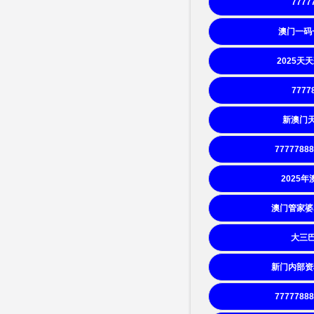
777
澳门一码
2025
777
新澳门天
777778
2025
澳门管家婆
大三
新门内部资
777778