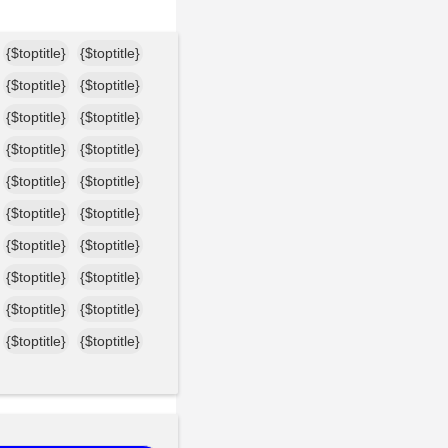
{$toptitle}
{$toptitle}
{$toptitle}
{$toptitle}
{$toptitle}
{$toptitle}
{$toptitle}
{$toptitle}
{$toptitle}
{$toptitle}
{$toptitle}
{$toptitle}
{$toptitle}
{$toptitle}
{$toptitle}
{$toptitle}
{$toptitle}
{$toptitle}
{$toptitle}
{$toptitle}