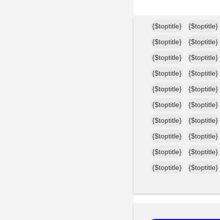
{$toptitle}
{$toptitle}
{$toptitle}
{$toptitle}
{$toptitle}
{$toptitle}
{$toptitle}
{$toptitle}
{$toptitle}
{$toptitle}
{$toptitle}
{$toptitle}
{$toptitle}
{$toptitle}
{$toptitle}
{$toptitle}
{$toptitle}
{$toptitle}
{$toptitle}
{$toptitle}