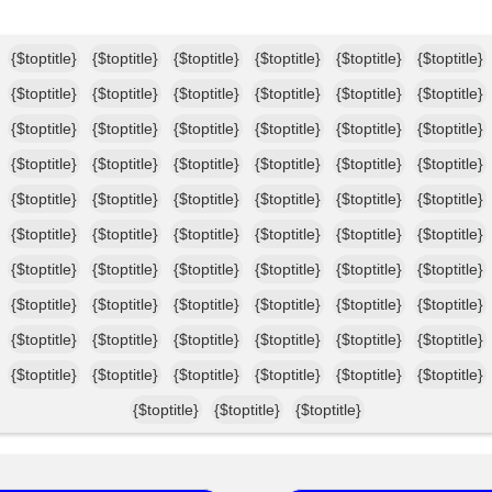
{$toptitle}
{$toptitle}
{$toptitle}
{$toptitle}
{$toptitle}
{$toptitle}
{$toptitle}
{$toptitle}
{$toptitle}
{$toptitle}
{$toptitle}
{$toptitle}
{$toptitle}
{$toptitle}
{$toptitle}
{$toptitle}
{$toptitle}
{$toptitle}
{$toptitle}
{$toptitle}
{$toptitle}
{$toptitle}
{$toptitle}
{$toptitle}
{$toptitle}
{$toptitle}
{$toptitle}
{$toptitle}
{$toptitle}
{$toptitle}
{$toptitle}
{$toptitle}
{$toptitle}
{$toptitle}
{$toptitle}
{$toptitle}
{$toptitle}
{$toptitle}
{$toptitle}
{$toptitle}
{$toptitle}
{$toptitle}
{$toptitle}
{$toptitle}
{$toptitle}
{$toptitle}
{$toptitle}
{$toptitle}
{$toptitle}
{$toptitle}
{$toptitle}
{$toptitle}
{$toptitle}
{$toptitle}
{$toptitle}
{$toptitle}
{$toptitle}
{$toptitle}
{$toptitle}
{$toptitle}
{$toptitle}
{$toptitle}
{$toptitle}