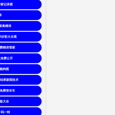
8管家记录婆
库
88新奥精准
天开好彩大乐透
8免费精准管家
坛免费公开
版跑狗图
开奖结果新闻技术
版免费资本车
正版大全
一码一特