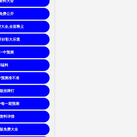
资料大全
免费公开
费大全,全面释义
天开好彩大乐透
一中预测
部猛料
中预测准不准
正版挂牌灯
中每一期预测
费资料详情
正版免费大全