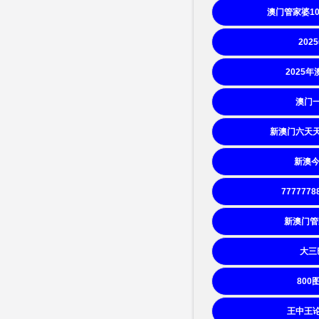
澳门管家婆1
20
2025
澳门
新澳门六天
新澳今
77777
新澳门管
大三
80
王中王