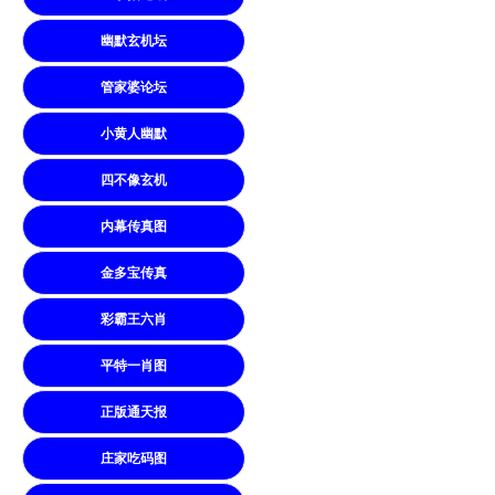
幽默玄机坛
管家婆论坛
小黄人幽默
四不像玄机
内幕传真图
金多宝传真
彩霸王六肖
平特一肖图
正版通天报
庄家吃码图