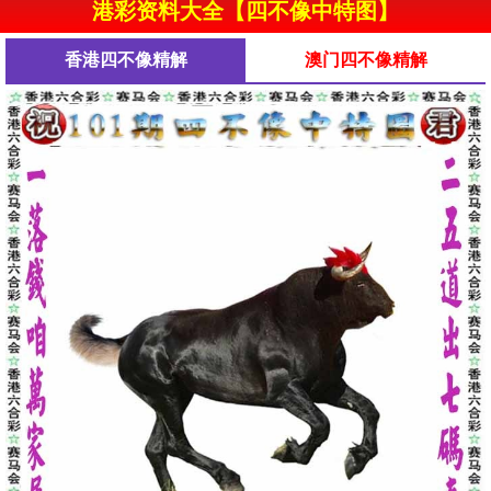
港彩资料大全【四不像中特图】
香港四不像精解
澳门四不像精解