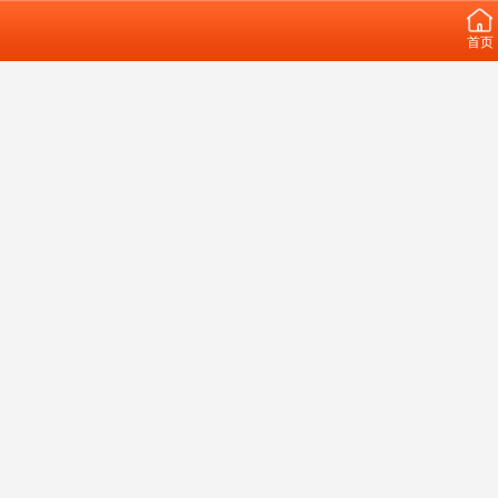
全站标签云
首页