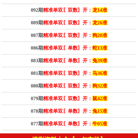
092期
精准单双〖双数〗开：
龙14准
089期
精准单双〖双数〗开：
龙26准
087期
精准单双〖双数〗开：
狗20准
086期
精准单双〖单数〗开：
蛇13准
083期
精准单双〖单数〗开：
兔39准
081期
精准单双〖双数〗开：
马36准
080期
精准单双〖双数〗开：
狗32准
079期
精准单双〖双数〗开：
鼠42准
078期
精准单双〖单数〗开：
兔15准
077期
精准单双〖单数〗开：
牛05准