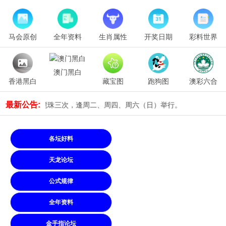
马会原创
全年资料
生肖属性
开奖日期
彩料世界
澳门黑白
香港黑白
藏宝图
跑狗图
澳彩六合
最新公告:
每周搅珠三次，逢周二、周四、周六（日）举行。
各坛好料
天龙论坛
公式规律
全年资料
金手指论坛