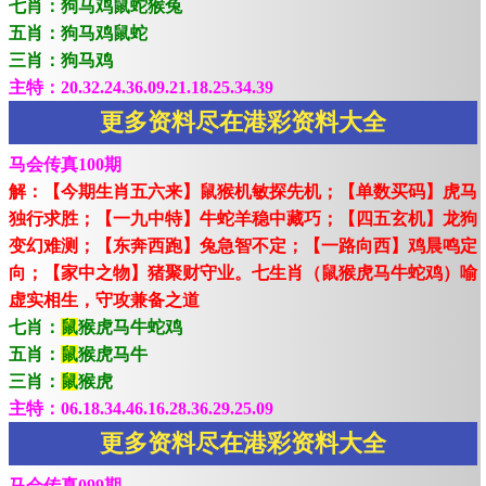
七肖：狗马鸡鼠蛇猴兔
五肖：狗马鸡鼠蛇
三肖：狗马鸡
主特：20.32.24.36.09.21.18.25.34.39
更多资料尽在港彩资料大全
马会传真100期
解：【今期生肖五六来】鼠猴机敏探先机；【单数买码】虎马
独行求胜；【一九中特】牛蛇羊稳中藏巧；【四五玄机】龙狗
变幻难测；【东奔西跑】兔急智不定；【一路向西】鸡晨鸣定
向；【家中之物】猪聚财守业。七生肖（鼠猴虎马牛蛇鸡）喻
虚实相生，守攻兼备之道
七肖：
鼠
猴虎马牛蛇鸡
五肖：
鼠
猴虎马牛
三肖：
鼠
猴虎
主特：06.18.34.46.16.28.36.29.25.09
更多资料尽在港彩资料大全
马会传真099期