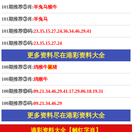
101期推荐⑤肖:
羊兔马猴牛
101期推荐③肖:
羊兔马
101期推荐⑩码:
23.35.15.27.24.36.34.46.29.41
101期推荐⑤码:
23.35.15.27.24
更多资料尽在港彩资料大全
100期推荐⑤肖:
鸡猴牛
鼠
猪
100期推荐③肖:
鸡猴牛
100期推荐⑩码:
09.21.34.46.29.41.17.29.06.18.19.31
100期推荐⑤码:
09.21.34.46.29
更多资料尽在港彩资料大全
港彩资料大全【解红字肖】