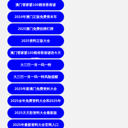
澳门管家婆100精准香港谜
2024年澳门正版免费资本车
2025澳门免费挂牌灯牌
2025资料正版大全
澳门管家婆100精准香港谜语今天
的谜1
大三巴一肖一码一特
大三巴一肖一码一特风险提醒
2025年新澳门免费资枓大全
2025全年免费资料大全和2025年
2025天天彩资料大全最新版
2025年最新资料大全官网入口