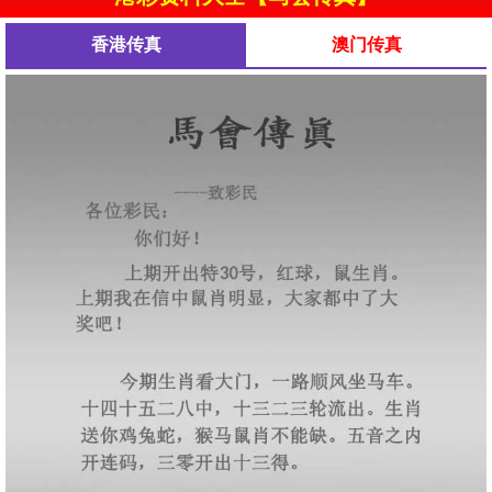
香港传真
澳门传真