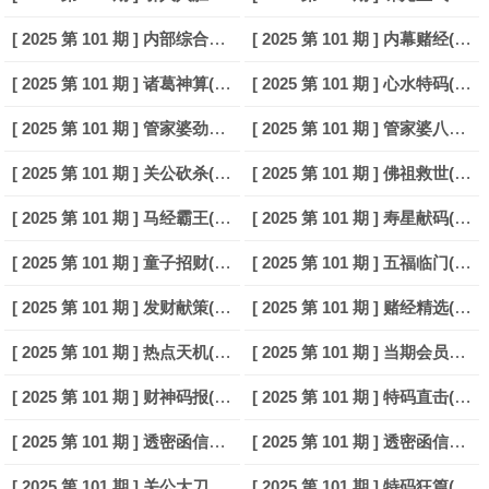
[ 2025 第 101 期 ] 内部综合资料(特准)
[ 2025 第 101 期 ] 内幕赌经(特准)
[ 2025 第 101 期 ] 诸葛神算(特准)
[ 2025 第 101 期 ] 心水特码(特准)
[ 2025 第 101 期 ] 管家婆劲料版(另)
[ 2025 第 101 期 ] 管家婆八肖版(另)
[ 2025 第 101 期 ] 关公砍杀(特准)
[ 2025 第 101 期 ] 佛祖救世(特准)
[ 2025 第 101 期 ] 马经霸王(特准)
[ 2025 第 101 期 ] 寿星献码(特准)
[ 2025 第 101 期 ] 童子招财(特准)
[ 2025 第 101 期 ] 五福临门(特准)
[ 2025 第 101 期 ] 发财献策(特准)
[ 2025 第 101 期 ] 赌经精选(特准)
[ 2025 第 101 期 ] 热点天机(特准)
[ 2025 第 101 期 ] 当期会员资料图(新料)
[ 2025 第 101 期 ] 财神码报(新料)
[ 2025 第 101 期 ] 特码直击(新料)
[ 2025 第 101 期 ] 透密函信封来料b(新料)
[ 2025 第 101 期 ] 透密函信封来料a(新料)
[ 2025 第 101 期 ] 关公大刀令(新料)
[ 2025 第 101 期 ] 特码狂篇(新料)