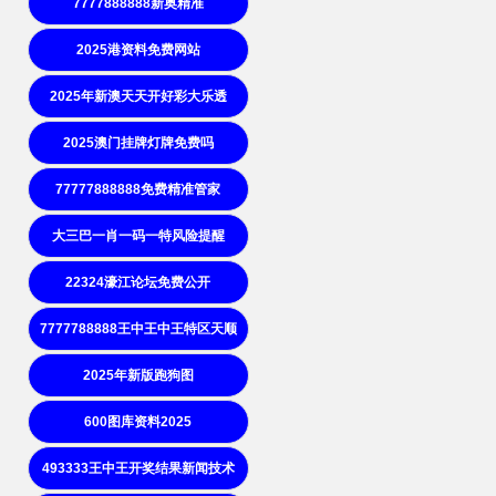
7777888888新奥精准
2025港资料免费网站
2025年新澳天天开好彩大乐透
2025澳门挂牌灯牌免费吗
77777888888免费精准管家
大三巴一肖一码一特风险提醒
22324濠江论坛免费公开
7777788888王中王中王特区天顺
2025年新版跑狗图
600图库资料2025
493333王中王开奖结果新闻技术